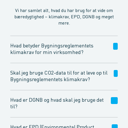
Vi har samlet alt, hvad du har brug for at vide om
bæredygtighed – klimakrav, EPD, DGNB og meget
mere.
Hvad betyder Bygningsreglementets
klimakrav for min virksomhed?
1. juli 2025
Skal jeg bruge CO2-data til for at leve op til
Bygningsreglementets klimakrav?
Ja, du skal bruge CO₂‑data for at leve op til
klimakravene
Hvad er DGNB og hvad skal jeg bruge det
til?
1,5 kg CO₂e/m²/år.
DGNB gør det muligt at vurdere bæredygtighed
Hvad er EPD (Environmental Product