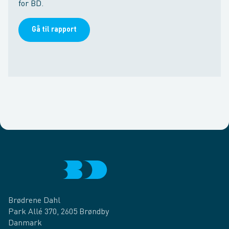
for BD.
Gå til rapport
Brødrene Dahl
Park Allé 370, 2605 Brøndby
Danmark