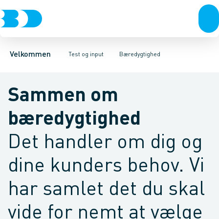
Produkter
PLP - Produktliste
Fordele
Kontakt
Alle moduler
BD+
Tilgiftskampagne
Mange niveauer - 2
Barometer
Status og
N
Velkommen
Test og input
Bæredygtighed
Sammen om
bæredygtighed
Det handler om dig og
dine kunders behov. Vi
har samlet det du skal
vide for nemt at vælge