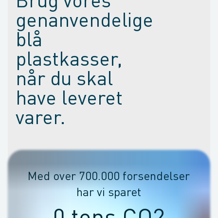
Brug vores
genanvendelige
blå
plastkasser,
når du skal
have leveret
varer.
Med over 700.000 forsendelser
har vi sparet