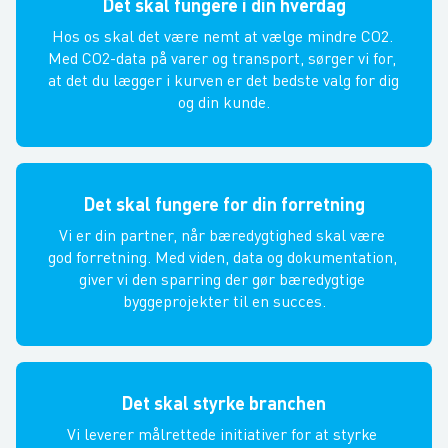
Det skal fungere i din hverdag
Produkter, der opfylder EU‑taksonomikrav til kemi
og afgasning
Hos os skal det være nemt at vælge mindre CO2. 
– så du trygt kan bruge dem i taksonomiprojekter
Med CO2-data på varer og transport, sørger vi for, 
at det du lægger i kurven er det bedste valg for dig 
og din kunde.
Let adgang til dokumentation (fx miljømærker,
EPD’er og kemikalieoplysninger)
– så du hurtigt kan levere de data, rådgivere og
bygherrer efterspørger
Det skal fungere for din forretning
Rådgivning, hvis du er i tvivl om, hvilke produkter
Vi er din partner, når bæredygtighed skal være 
du må bruge i projekter, der skal
god forretning. Med viden, data og dokumentation, 
taksonomi‑screenes
giver vi den sparring der gør bæredygtige 
byggeprojekter til en succes.
Blå Kasser der gør det nemmere for dig at
minimere affald på byggepladsen
Det skal styrke branchen
Vi leverer målrettede initiativer for at styrke 