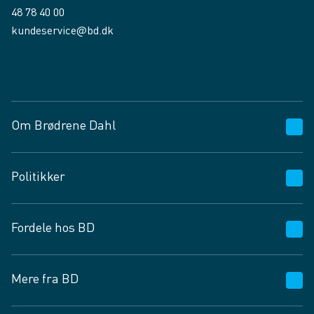
48 78 40 00
kundeservice@bd.dk
Facebook
LinkedIn
Om Brødrene Dahl
Kundeservice
Politikker
Vagttelefon 30 10 89 89
Spørgsmål og svar
Salgs- og leveringsbetingelser
Fordele hos BD
Job og karriere
Privatlivspolitik
Fødevarekontrolrapport
Cookies
24/7
Mere fra BD
Vilkår og betingelser
BD app
BD.dk services
Mit BD