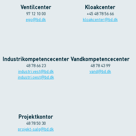
Ventilcenter
Kloakcenter
97 12 10 00
+45 48 78 56 66
ego@bd.dk
kloakcenter@bd.dk
Industrikompetencecenter
Vandkompetencecenter
48 78 66 23
48 78 43 99
industri.vest@bd.dk
vand@bd.dk
industri.oest@bd.dk
Projektkontor
48 78 50 30
projekt-salg@bd.dk