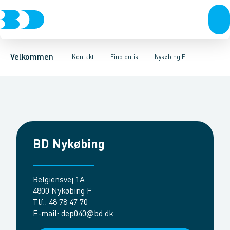
Produkter
Kundeservice
Ballerup
Birkerød
Fordele
Om Brødrene Dahl
Brøndby
Test og input
Esbjerg
BD+
Kompetencecentre
Rejsbygade 014
Tilgiftskampagne
Fredericia
Bliv kund
Barome
Fr
Velkommen
Kontakt
Find butik
Nykøbing F
BD Nykøbing
Belgiensvej 1A
4800 Nykøbing F
Tlf.
:
48 78 47 70
E-mail
:
dep040@bd.dk