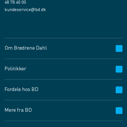
48 78 40 00
kundeservice@bd.dk
Facebook
LinkedIn
Om Brødrene Dahl
Kundeservice
Politikker
Vagttelefon 30 10 89 89
Spørgsmål og svar
Salgs- og leveringsbetingelser
Fordele hos BD
Job og karriere
Privatlivspolitik
Fødevarekontrolrapport
Cookies
24/7
Mere fra BD
Vilkår og betingelser
BD app
BD.dk services
Mit BD