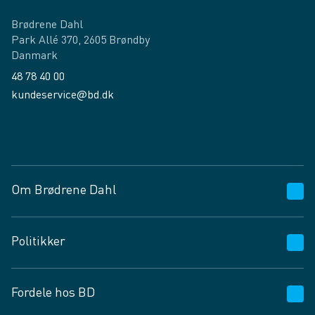
Brødrene Dahl
Park Allé 370, 2605 Brøndby
Danmark
48 78 40 00
kundeservice@bd.dk
Facebook
LinkedIn
Om Brødrene Dahl
Kundeservice
Politikker
Vagttelefon 30 10 89 89
Spørgsmål og svar
Salgs- og leveringsbetingelser
Fordele hos BD
Job og karriere
Privatlivspolitik