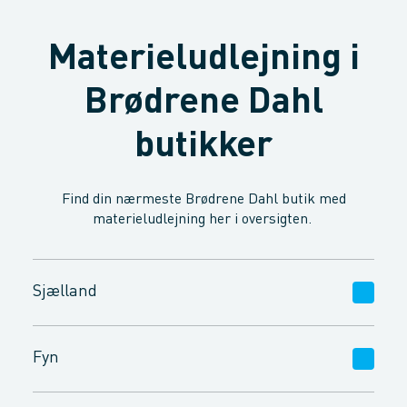
Materieludlejning i
Brødrene Dahl
butikker
Find din nærmeste Brødrene Dahl butik med
materieludlejning her i oversigten.
Sjælland
København NV.
Rødovre
Ringsted
Fyn
Amager
Gentofte
Slagelse