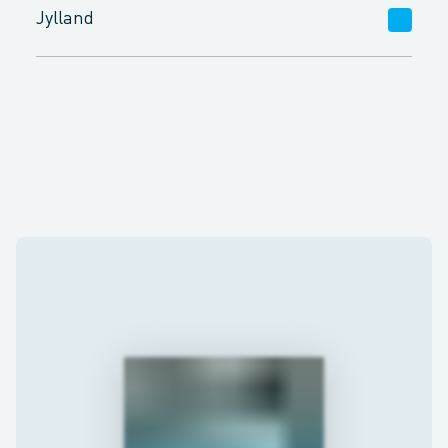
Odense M.
Odense C.
Svendborg
Jylland
Valby
Birkerød
Kalundborg
Middelfart
Horsens
Århus V.
Brøndby
Frederikssund
Næstved
Herning
Haderslev
Silkeborg
Ballerup
Roskilde
Nykøbing F.
Grindsted
Åbenrå
Viborg
Greve
Holbæk
Holstebro
Fredericia
Odder
Esbjerg
Randers
Frederikshavn
Sønderborg
Århus M.
Aalborg
Kolding
Århus N.
Skive
Vejle
Århus S.