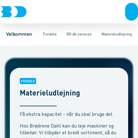
Produkter
Kampagner og messer
Kundepriser
Test og input
TilbudsBeregner
Produkter i fokus
Kontakt
Hurtigbestilling
BD+
Tilgiftskampagne
24-7
BD app
Favoritlister
Bæredygt
Barome
Mul
Velkommen
Fordele
BD.dk services
Materieludlejning
FORDELE
Materieludlejning
Få ekstra kapacitet - når du skal bruge det.
Hos Brødrene Dahl kan du leje maskiner og
tilbehør. Vi tilbyder et bredt sortiment, så du