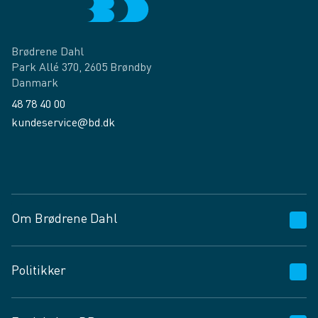
Brødrene Dahl
Park Allé 370, 2605 Brøndby
Danmark
48 78 40 00
kundeservice@bd.dk
Facebook
LinkedIn
Om Brødrene Dahl
Kundeservice
Politikker
Vagttelefon 30 10 89 89
Spørgsmål og svar
Salgs- og leveringsbetingelser