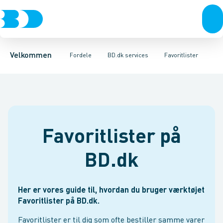
Produkter
Kampagner og messer
Kundepriser
Test og input
TilbudsBeregner
Produkter i fokus
Kontakt
Hurtigbestilling
BD+
Tilgiftskampagne
24-7
BD app
Materieludlejni
Bæredygt
Barome
Velkommen
Fordele
BD.dk services
Favoritlister
Favoritlister på
BD.dk
Her er vores guide til, hvordan du bruger værktøjet
Favoritlister på BD.dk.
Favoritlister er til dig som ofte bestiller samme varer