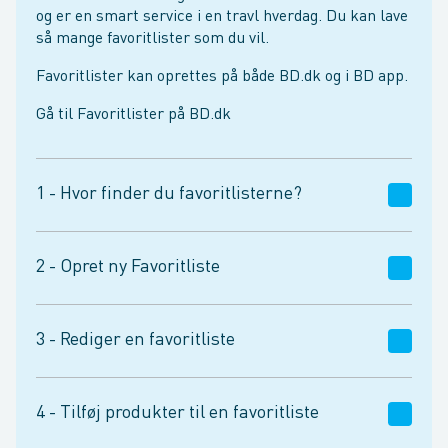
og er en smart service i en travl hverdag. Du kan lave
så mange favoritlister som du vil.
Favoritlister kan oprettes på både BD.dk og i BD app.
Gå til Favoritlister på BD.dk
1 - Hvor finder du favoritlisterne?
2 - Opret ny Favoritliste
Find Favoritlister under Mit BD
3 - Rediger en favoritliste
Klik på +Opret ny liste
Under Alle favoritlister, klik på blyanten ud for
den liste du vil redigere
4 - Tilføj produkter til en favoritliste
Navngiv listen og lav dine indstillinger