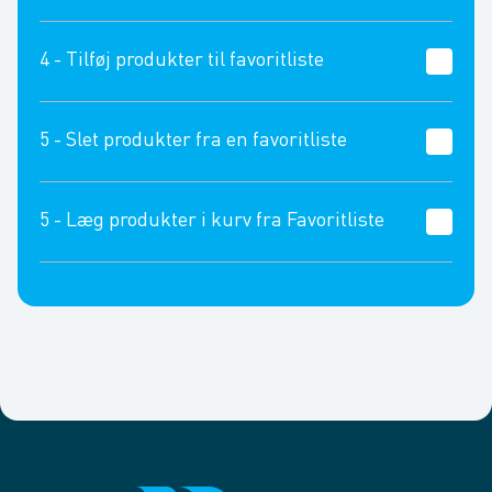
4 - Tilføj produkter til favoritliste
5 - Slet produkter fra en favoritliste
Find den relevante favoritliste og gå ind i den.
5 - Læg produkter i kurv fra Favoritliste
Tap på Rediger
Tap på cirklen med antal og tap bagefter på
papirkurven
Bekræft dit valg