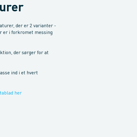
urer
urer, der er 2 varianter -
r er i forkromet messing
tion, der sørger for at
asse ind i et hvert
tablad her