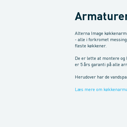
Armaturer
Alterna Image køkkenarmat
- alle i forkromet messing
fleste køkkener.
De er lette at montere og 
er 5 års garanti på alle a
Herudover har de vandsp
Læs mere om køkkenarmat