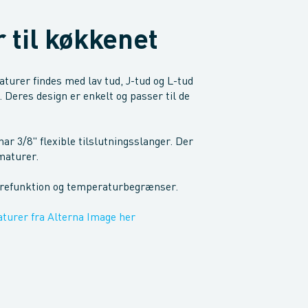
 til køkkenet
urer findes med lav tud, J-tud og L-tud
. Deres design er enkelt og passer til de
har 3/8" flexible tilslutningsslanger. Der
rmaturer.
arefunktion og temperaturbegrænser.
urer fra Alterna Image her