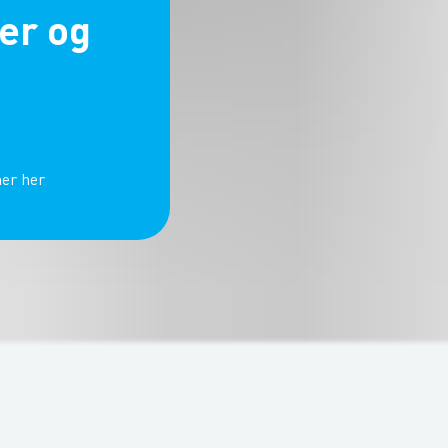
er og
er her