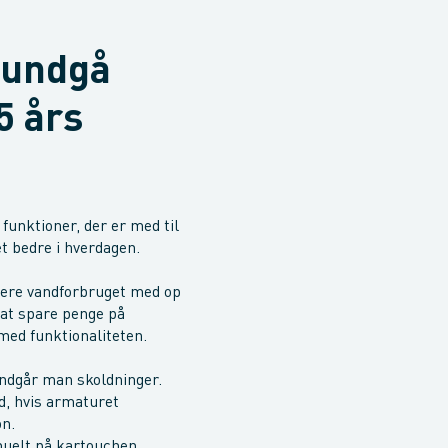
 undgå
5 års
funktioner, der er med til
t bedre i hverdagen.
cere vandforbruget med op
 at spare penge på
med funktionaliteten.
dgår man skoldninger.
d, hvis armaturet
on.
uelt på kartouchen.