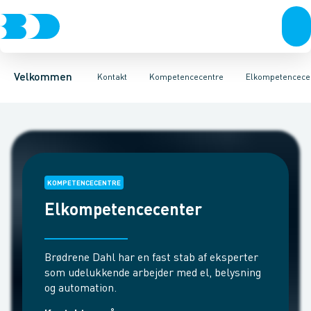
Produkter
Kundeservice
Klimacenter
Fordele
Vandkompetencecenter
Find butik
Test og input
Om Brødrene Dahl
BD+
Tilgiftskampagne
Industrikompetencecent
Bliv kunde
Spørgsm
Barome
Velkommen
Kontakt
Kompetencecentre
Elkompetencece
KOMPETENCECENTRE
Elkompetencecenter
Brødrene Dahl har en fast stab af eksperter
som udelukkende arbejder med el, belysning
og automation.