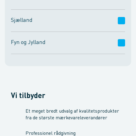
Sjælland
Næstved
Slagelse
Brøndby
Fyn og Jylland
Birkerød
Holbæk
Gentofte
Odense M.
Esbjerg
Kolding
Køge
Kalundborg
Nykøbing F.
Viborg
Aarhus N.
Aalborg
København
Roskilde
Valby
Middelfart
Herning
Horsens
Vi tilbyder
S.
Vejle
Thisted
Randers
Et meget bredt udvalg af kvalitetsprodukter
fra de største mærkevareleverandører
Aabenraa
Professionel rådgivning