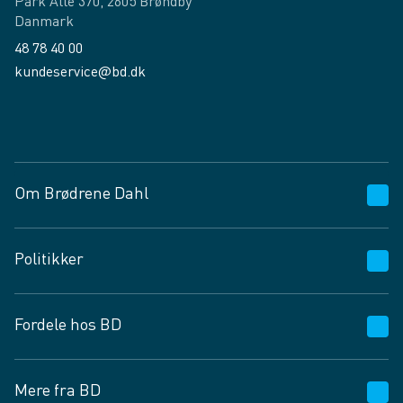
Park Allé 370, 2605 Brøndby
Danmark
48 78 40 00
kundeservice@bd.dk
Facebook
LinkedIn
Om Brødrene Dahl
Kundeservice
Politikker
Vagttelefon 30 10 89 89
Spørgsmål og svar
Salgs- og leveringsbetingelser
Fordele hos BD
Job og karriere
Privatlivspolitik
Fødevarekontrolrapport
Cookies
24/7
Mere fra BD
Vilkår og betingelser
BD app