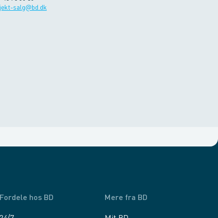
jekt-salg@bd.dk
Fordele hos BD
Mere fra BD