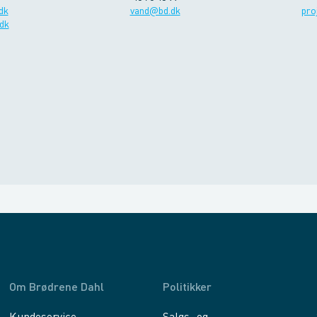
dk
vand@bd.dk
pro
dk
Om Brødrene Dahl
Politikker