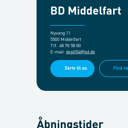
BD Middelfart
Nyvang 11
5500 Middelfart
Tlf.
:
48 78 58 80
E-mail
:
dep054@bd.dk
Skriv til os
Find ve
Åbningstider