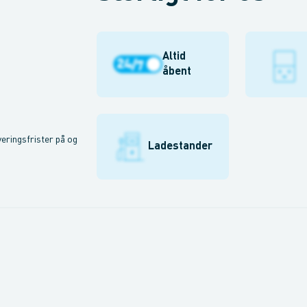
Altid
åbent
eringsfrister på og
Ladestander