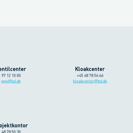
entilcenter
Kloakcenter
97 12 10 00
+45 48 78 56 66
ego@bd.dk
kloakcenter@bd.dk
ojektkontor
48 78 50 30