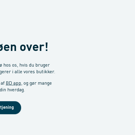
øen over!
ø hos os, hvis du bruger
erer i alle vores butikker.
 af
BD app
, og gør mange
din hverdag.
tjening