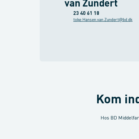
van Zundert
23 40 61 18
toke.Hansen.van.Zundert@bd.dk
Kom ind
Hos BD Middelfart 