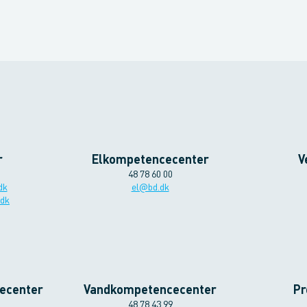
r
Elkompetencecenter
V
48 78 60 00
dk
el@bd.dk
.dk
ecenter
Vandkompetencecenter
Pr
48 78 43 99