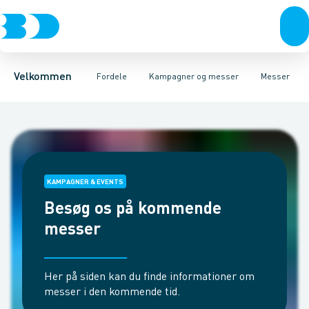
Produkter
Produkter i fokus
Spil
Månedens Tilbud
Test og input
24-7
Prisbasker
BD app
Kontakt
Bæredygtighed
BD+
Tilgiftskampagne
Levering
BD.dk se
Barome
Velkommen
Fordele
Kampagner og messer
Messer
KAMPAGNER & EVENTS
Besøg os på kommende
messer
Her på siden kan du finde informationer om
messer i den kommende tid.