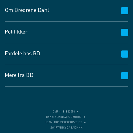
Om Brødrene Dahl
Kundeservice
Politikker
Vagttelefon 30 10 89 89
Spørgsmål og svar
Salgs- og leveringsbetingelser
Fordele hos BD
Job og karriere
Privatlivspolitik
Fødevarekontrolrapport
Cookies
24/7
Mere fra BD
Vilkår og betingelser
BD app
BD.dk services
Mit BD
Levering
Bæredygtighed
Månedens Tilbud
Egne varemærker
CVR nr. 81822514
Danske Bank 4073 8558183
IBAN: DK9830000008558183
SWIFT/BIC: DABADKKK